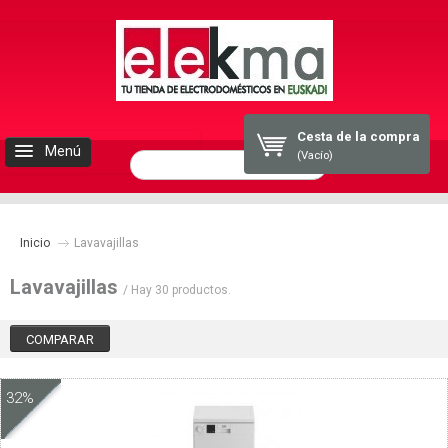
Cesta de la compra
Menú
(Vacío)
INICIO
Inicio
ELEKMA
Lavavajillas
Lavavajillas
/ Hay 30 productos.
ELECTRODOMESTICOS
BLOG
32%
CONTACTO