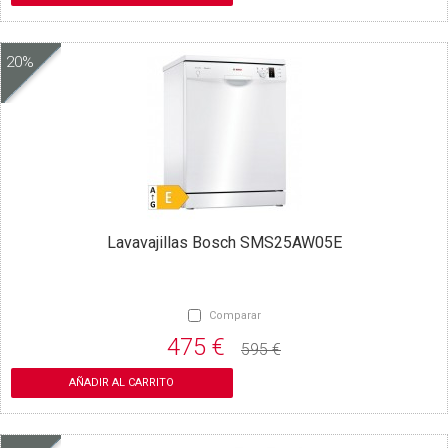
20%
Lavavajillas Bosch SMS25AW05E
Comparar
475 €
595 €
AÑADIR AL CARRITO