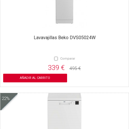
Lavavajillas Beko DVS05024W
Comparar
339 €
495 €
AÑADIR AL CARRITO
22%