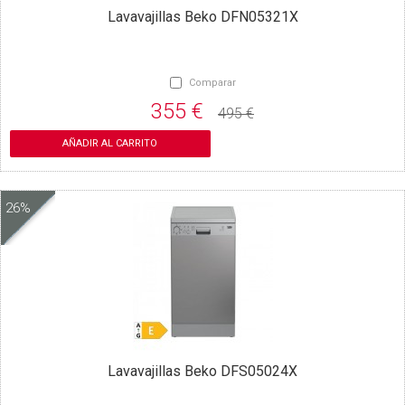
Lavavajillas Beko DFN05321X
Comparar
355 €
495 €
AÑADIR AL CARRITO
26%
Lavavajillas Beko DFS05024X