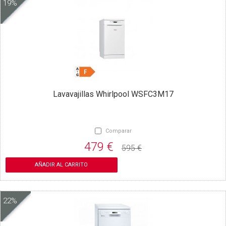
19%
Lavavajillas Whirlpool WSFC3M17
Comparar
479 €
595 €
AÑADIR AL CARRITO
22%