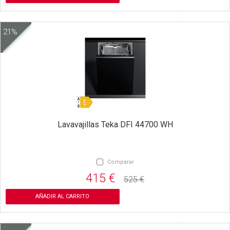
21%
Lavavajillas Teka DFI 44700 WH
Comparar
415 €
525 €
AÑADIR AL CARRITO