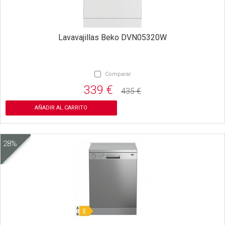
Lavavajillas Beko DVN05320W
Comparar
339 €
435 €
AÑADIR AL CARRITO
28%