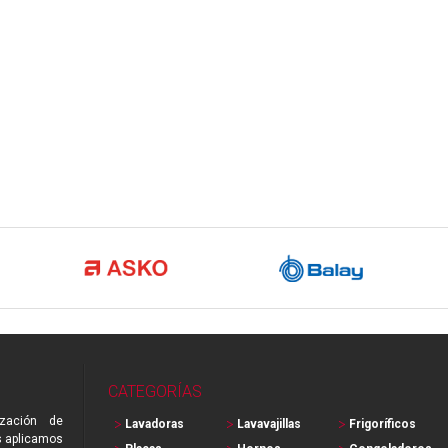
CATEGORÍAS
zación de
Lavadoras
Lavavajillas
Frigoríficos
s aplicamos