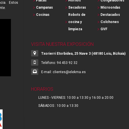
Placas
Hornos
Congeladores
cia. Estos
Campanas
Secadoras
Microondas
nte.
Cocinas
Robots de
Destacados
cocina y
Colchones
limpieza
GVF
VISITA NUESTRA EXPOSICIÓN
Txorierri Etorbidea, 25 Nave 3 (48180 Loiu, Bizkaia)
Teléfono: 94 453 92 32
E-mail: clientes@elekma.es
HORARIOS
LUNES - VIERNES: 10:00 a 13:30 y 16:00 a 20:00
SÁBADOS : 10:00 a 13:30