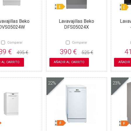
vavajillas Beko
Lavavajillas Beko
Lavav
DVS05024W
DFS05024X
Comparar
Comparar
39 €
390 €
4
495 €
525 €
 AL CARRITO
AÑADIR AL CARRITO
AÑADIR
22%
23%