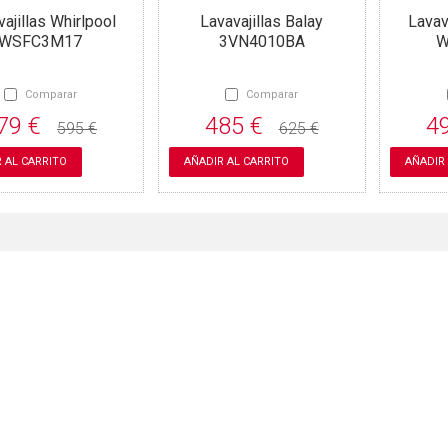
ajillas Whirlpool
Lavavajillas Balay
Lavav
WSFC3M17
3VN4010BA
W
Comparar
Comparar
79 €
485 €
4
595 €
625 €
 AL CARRITO
AÑADIR AL CARRITO
AÑADIR