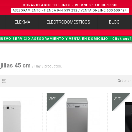
HORARIO AGOSTO LUNES - VIERNES
:
10:00-13:30
ASESORAMIENTO - TIENDA 944 539 232 / VENTA ONLINE 600 600 194
ELEKMA
ELECTRODOMESTICOS
BLOG
NUEVO SERVICIO ASESORAMIENTO Y VENTA EN DOMICILIO - Click aquí 
jillas 45 cm
/ Hay 8 productos.
Ordenar 
26%
21%