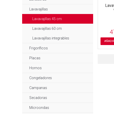
Lavav
Lavavajillas
Lavavajillas 45 cm
Lavavajillas 60 cm
4
Lavavajillas integrables
AÑADIR
Frigoríficos
Placas
Hornos
Congeladores
Campanas
Secadoras
Microondas