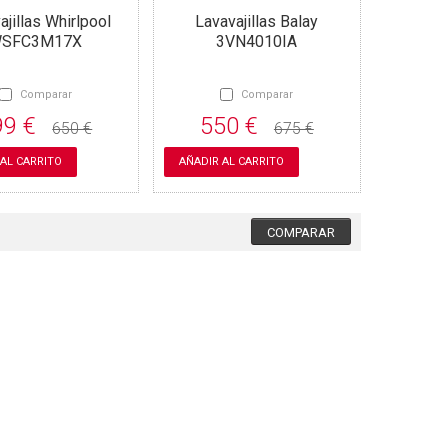
ajillas Whirlpool
Lavavajillas Balay
SFC3M17X
3VN4010IA
Comparar
Comparar
99 €
550 €
650 €
675 €
 AL CARRITO
AÑADIR AL CARRITO