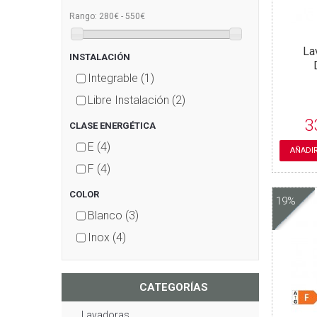
280€ - 550€
Rango:
La
INSTALACIÓN
Integrable
(1)
Libre Instalación
(2)
3
CLASE ENERGÉTICA
E
(4)
AÑADIR
F
(4)
COLOR
19%
Blanco
(3)
Inox
(4)
CATEGORÍAS
Lavadoras