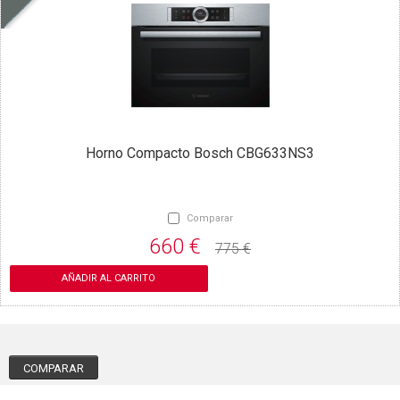
Horno Compacto Bosch CBG633NS3
Comparar
660 €
775 €
AÑADIR AL CARRITO