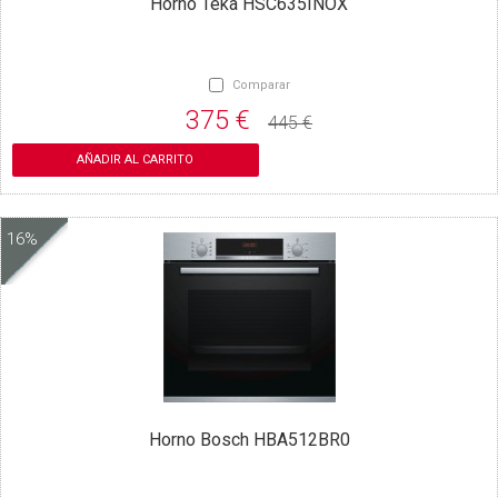
Horno Teka HSC635INOX
Comparar
375 €
445 €
AÑADIR AL CARRITO
16%
Horno Bosch HBA512BR0