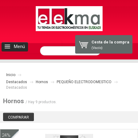
Cesta de la compra
Menú
(Vacío)
INICIO
Inicio
ELEKMA
Destacados
Hornos
PEQUEÑO ELECTRODOMESTICO
Destacados
ELECTRODOMESTICOS
Hornos
/ Hay 9 productos.
BLOG
CONTACTO
24%