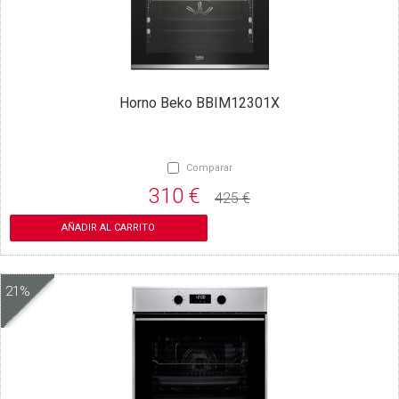
Horno Beko BBIM12301X
Comparar
310 €
425 €
AÑADIR AL CARRITO
21%