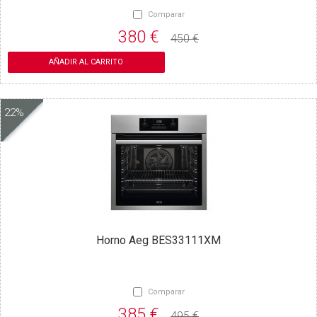
Comparar
380 €
450 €
AÑADIR AL CARRITO
22%
Horno Aeg BES33111XM
Comparar
385 €
495 €