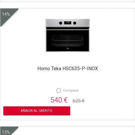
14%
Horno Teka HSC635-P-INOX
Comparar
540 €
625 €
AÑADIR AL CARRITO
15%