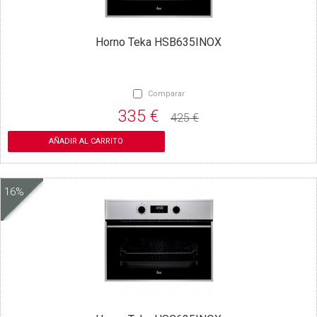
Horno Teka HSB635INOX
Comparar
335 €
425 €
AÑADIR AL CARRITO
16%