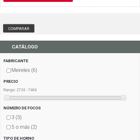
CATÁLOGO
FABRICANTE
Meireles
(6)
PRECIO
272€ - 740€
Rango:
NÚMERO DE FOCOS
3
(3)
5 o más
(2)
TIPO DE HORNO