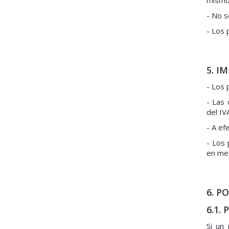
mismo 
- No s
- Los 
5. I
- Los 
- Las 
del IV
- A ef
- Los 
en met
6. P
6.1.
Si un 