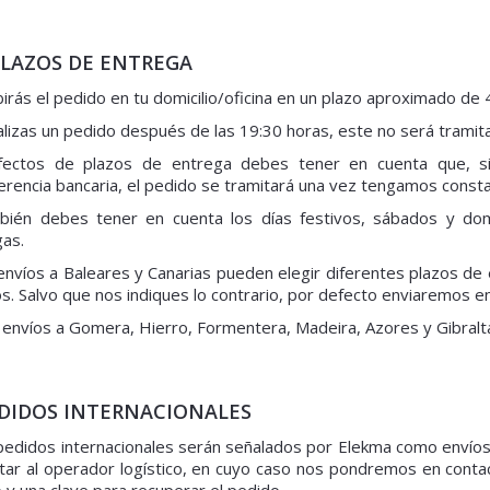
 PLAZOS DE ENTREGA
birás el pedido en tu domicilio/oficina en un plazo aproximado de
ealizas un pedido después de las 19:30 horas, este no será tramita
fectos de plazos de entrega debes tener en cuenta que, si 
erencia bancaria, el pedido se tramitará una vez tengamos consta
bién debes tener en cuenta los días festivos, sábados y domi
as.
envíos a Baleares y Canarias pueden elegir diferentes plazos de 
. Salvo que nos indiques lo contrario, por defecto enviaremos e
 envíos a Gomera, Hierro, Formentera, Madeira, Azores y Gibralta
EDIDOS INTERNACIONALES
pedidos internacionales serán señalados por Elekma como envíos 
tar al operador logístico, en cuyo caso nos pondremos en contact