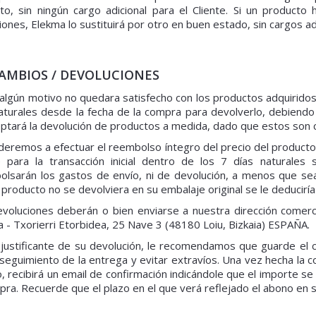
to, sin ningún cargo adicional para el Cliente. Si un producto
iones, Elekma lo sustituirá por otro en buen estado, sin cargos ad
CAMBIOS / DEVOLUCIONES
 algún motivo no quedara satisfecho con los productos adquirido
aturales desde la fecha de la compra para devolverlo, debiendo
ptará la devolución de productos a medida, dado que estos son 
eremos a efectuar el reembolso íntegro del precio del producto
te para la transacción inicial dentro de los 7 días naturales
olsarán los gastos de envío, ni de devolución, a menos que se
 producto no se devolviera en su embalaje original se le deduciría
voluciones deberán o bien enviarse a nuestra dirección comerci
 - Txorierri Etorbidea, 25 Nave 3 (48180 Loiu, Bizkaia) ESPAÑA.
justificante de su devolución, le recomendamos que guarde el 
seguimiento de la entrega y evitar extravíos. Una vez hecha la
, recibirá un email de confirmación indicándole que el importe 
pra. Recuerde que el plazo en el que verá reflejado el abono en 