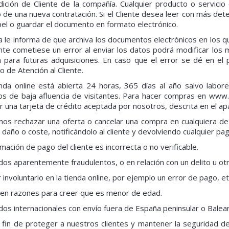
dición de Cliente de la compañía. Cualquier producto o servici
 de una nueva contratación. Si el Cliente desea leer con más det
el o guardar el documento en formato electrónico.
 le informa de que archiva los documentos electrónicos en los 
ente cometiese un error al enviar los datos podrá modificar los
 para futuras adquisiciones. En caso que el error se dé en el 
io de Atención al Cliente.
enda online está abierta 24 horas, 365 días al año salvo labo
ios de baja afluencia de visitantes. Para hacer compras en ww
 una tarjeta de crédito aceptada por nosotros, descrita en el a
s rechazar una oferta o cancelar una compra en cualquiera de l
 daño o coste, notificándolo al cliente y devolviendo cualquier pag
rmación de pago del cliente es incorrecta o no verificable.
dos aparentemente fraudulentos, o en relación con un delito u otra
r involuntario en la tienda online, por ejemplo un error de pago, etc
ten razones para creer que es menor de edad.
dos internacionales con envío fuera de España peninsular o Balea
 fin de proteger a nuestros clientes y mantener la seguridad 