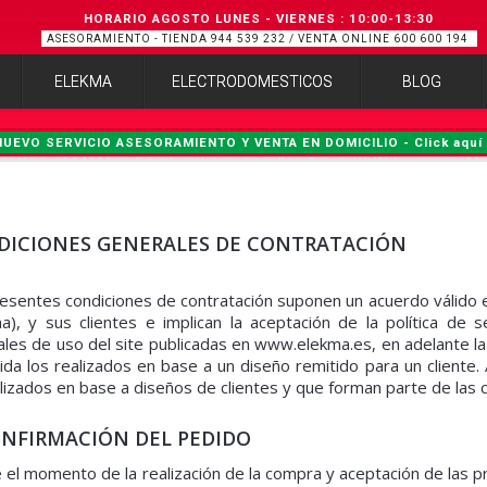
HORARIO AGOSTO LUNES - VIERNES
:
10:00-13:30
ASESORAMIENTO - TIENDA 944 539 232 / VENTA ONLINE 600 600 194
ELEKMA
ELECTRODOMESTICOS
BLOG
NUEVO SERVICIO ASESORAMIENTO Y VENTA EN DOMICILIO - Click aquí 
DICIONES GENERALES DE CONTRATACIÓN
esentes condiciones de contratación suponen un acuerdo válido e
a), y sus clientes e implican la aceptación de la política de 
les de uso del site publicadas en www.elekma.es, en adelante l
da los realizados en base a un diseño remitido para un cliente
lizados en base a diseños de clientes y que forman parte de las 
ONFIRMACIÓN DEL PEDIDO
el momento de la realización de la compra y aceptación de las p