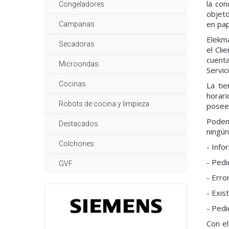
la con
Congeladores
objeto
en pap
Campanas
Elekma
Secadoras
el Cli
cuenta
Microondas
Servic
Cocinas
La ti
horar
Robots de cocina y limpieza
poseer
Podemo
Destacados
ningún
Colchones
- Info
- Pedi
GVF
- Erro
- Exis
- Pedi
Con el