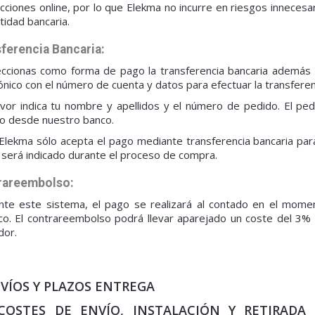
cciones online, por lo que Elekma no incurre en riesgos innecesa
ntidad bancaria.
ferencia Bancaria:
eccionas como forma de pago la transferencia bancaria además d
ónico con el número de cuenta y datos para efectuar la transferen
avor indica tu nombre y apellidos y el número de pedido. El p
so desde nuestro banco.
Elekma sólo acepta el pago mediante transferencia bancaria para
l será indicado durante el proceso de compra.
rareembolso:
nte este sistema, el pago se realizará al contado en el mome
ico. El contrareembolso podrá llevar aparejado un coste del 3% 
dor.
NVÍOS Y PLAZOS ENTREGA
. COSTES DE ENVÍO, INSTALACIÓN Y RETIRAD