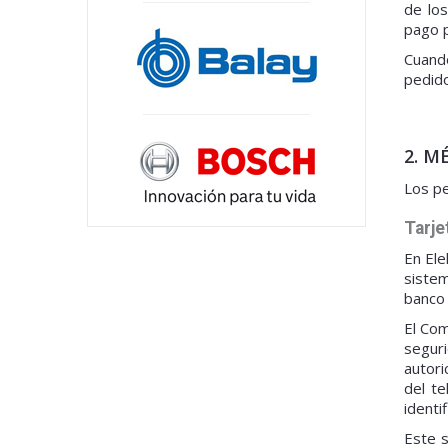
de los
pago p
Cuando
pedido
2. M
Los pe
Tarje
En Ele
sistem
banco 
El Com
seguri
autori
del te
identi
Este s