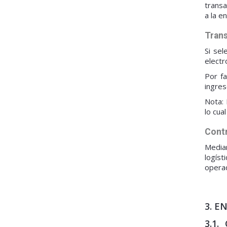
transa
a la e
Trans
Si sel
electr
Por f
ingre
Nota: 
lo cua
Cont
Media
logíst
opera
3. E
3.1