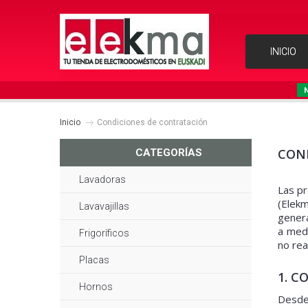
INICIO
Inicio
Condiciones de contratación
CON
CATEGORÍAS
Lavadoras
Las pr
(Elekm
Lavavajillas
genera
a medi
Frigoríficos
no rea
Placas
1. C
Hornos
Desde 