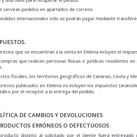
y una clave para recuperar el pedido.
e servirán pedidos en apartados de correos.
pedidos internacionales sólo se podrán pagar mediante transferen
MPUESTOS.
precios que se encuentran a la venta en Elekma incluyen el Impuest
compras que realicen personas físicas o jurídicas residentes e
A.
ectos fiscales, los territorios geográficos de Canarias, Ceuta y M
precios publicados en Elekma no incluyen los impuestos (arance
álico por el receptor a la entrega del pedido.
OLÍTICA DE CAMBIOS Y DEVOLUCIONES
 PRODUCTOS ERRÓNEOS O DEFECTUOSOS
producto distinto al solicitado por el cliente fuera entregad