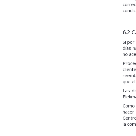
correc
condic
6.2 
Si por
días n
no ace
Proced
clien
reemb
que el
Las de
Elekma
Como 
hacer 
Centro
la com