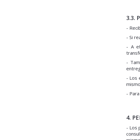
3.3.
- Reci
- Si r
- A e
transf
- Tam
entreg
- Los 
mismos
- Para
4. P
- Los 
consul