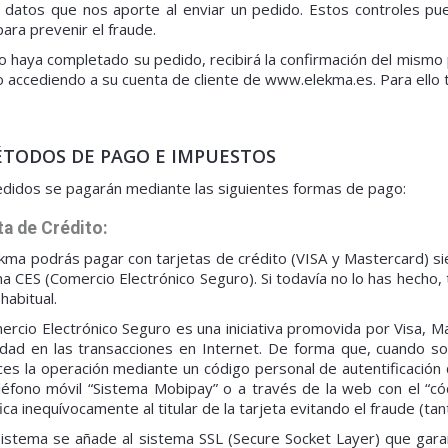
 datos que nos aporte al enviar un pedido. Estos controles pued
ara prevenir el fraude.
 haya completado su pedido, recibirá la confirmación del mismo 
 accediendo a su cuenta de cliente de www.elekma.es. Para ello t
ÉTODOS DE PAGO E IMPUESTOS
didos se pagarán mediante las siguientes formas de pago:
ta de Crédito:
kma podrás pagar con tarjetas de crédito (VISA y Mastercard) s
a CES (Comercio Electrónico Seguro). Si todavía no lo has hech
habitual.
ercio Electrónico Seguro es una iniciativa promovida por Visa, M
dad en las transacciones en Internet. De forma que, cuando soli
ces la operación mediante un código personal de autentificación
léfono móvil “Sistema Mobipay” o a través de la web con el “cód
fica inequívocamente al titular de la tarjeta evitando el fraude (tan
istema se añade al sistema SSL (Secure Socket Layer) que garan