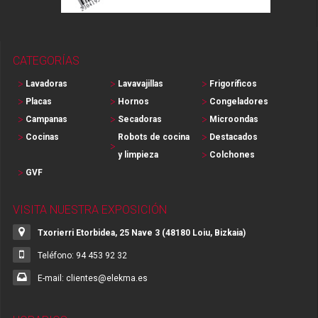
CATEGORÍAS
Lavadoras
Lavavajillas
Frigoríficos
Placas
Hornos
Congeladores
Campanas
Secadoras
Microondas
Cocinas
Robots de cocina
Destacados
y limpieza
Colchones
GVF
VISITA NUESTRA EXPOSICIÓN
Txorierri Etorbidea, 25 Nave 3 (48180 Loiu, Bizkaia)
Teléfono: 94 453 92 32
E-mail: clientes@elekma.es