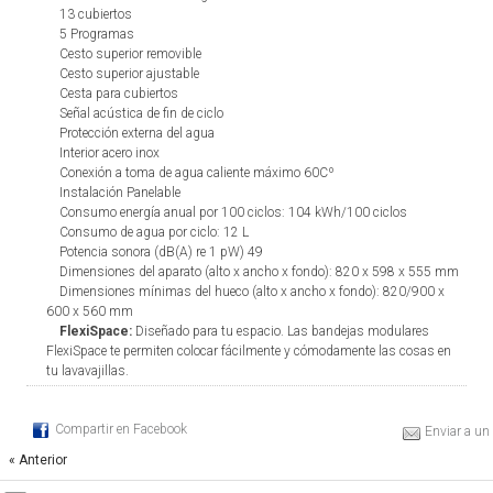
13 cubiertos
5 Programas
Cesto superior removible
Cesto superior ajustable
Cesta para cubiertos
Señal acústica de fin de ciclo
Protección externa del agua
Interior acero inox
Conexión a toma de agua caliente máximo 60Cº
Instalación Panelable
Consumo energía anual por 100 ciclos: 104 kWh/100 ciclos
Consumo de agua por ciclo: 12 L
Potencia sonora (dB(A) re 1 pW) 49
Dimensiones del aparato (alto x ancho x fondo): 820 x 598 x 555 mm
Dimensiones mínimas del hueco (alto x ancho x fondo): 820/900 x
600 x 560 mm
FlexiSpace:
Diseñado para tu espacio. Las bandejas modulares
FlexiSpace te permiten colocar fácilmente y cómodamente las cosas en
tu lavavajillas.
Compartir en Facebook
Enviar a un
« Anterior