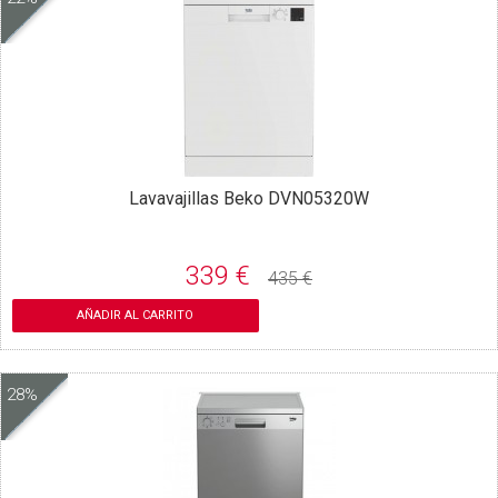
Lavavajillas Beko DVN05320W
339 €
435 €
AÑADIR AL CARRITO
28%