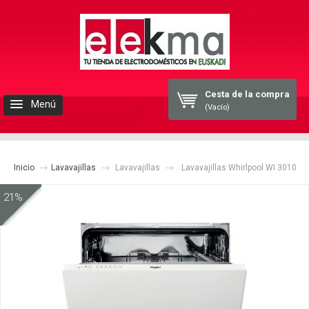
Cesta de la compra
Menú
(Vacío)
INICIO
Inicio
ELEKMA
Lavavajillas
Lavavajillas
Lavavajillas Whirlpool WI 3010
21%
ELECTRODOMESTICOS
BLOG
CONTACTO