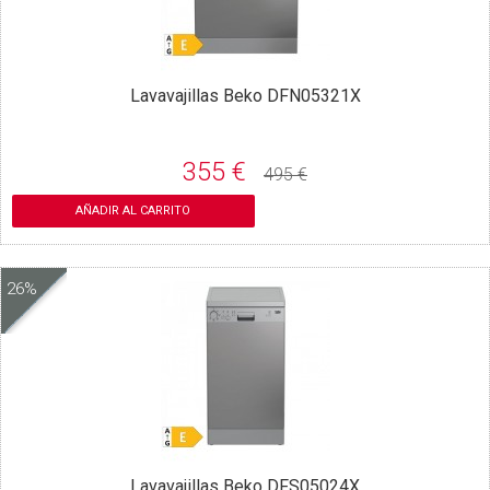
Lavavajillas Beko DFN05321X
355 €
495 €
AÑADIR AL CARRITO
26%
Lavavajillas Beko DFS05024X