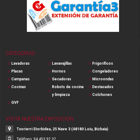
CATEGORÍAS
Lavadoras
Lavavajillas
Frigoríficos
Placas
Hornos
Congeladores
Campanas
Secadoras
Microondas
Cocinas
Robots de cocina
Destacados
y limpieza
Colchones
GVF
VISITA NUESTRA EXPOSICIÓN
Txorierri Etorbidea, 25 Nave 3 (48180 Loiu, Bizkaia)
Teléfono: 94 453 92 32