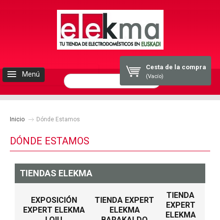
Cesta de la compra
Menú
(Vacío)
INICIO
Inicio
ELEKMA
Dónde Estamos
DÓNDE ESTAMOS
ELECTRODOMESTICOS
BLOG
TIENDAS ELEKMA
TIENDA
CONTACTO
EXPOSICIÓN
TIENDA EXPERT
EXPERT
EXPERT ELEKMA
ELEKMA
ELEKMA
LOIU
BARAKALDO