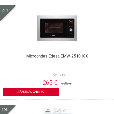
21%
Microondas Edesa EMW-2510 IGX
Comparar
265 €
335 €
AÑADIR AL CARRITO
19%