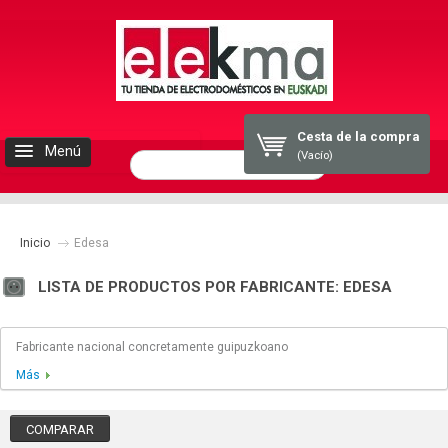
Cesta de la compra
Menú
(Vacío)
INICIO
Inicio
ELEKMA
Edesa
LISTA DE PRODUCTOS POR FABRICANTE: EDESA
ELECTRODOMESTICOS
Fabricante nacional concretamente guipuzkoano
BLOG
Más
CONTACTO