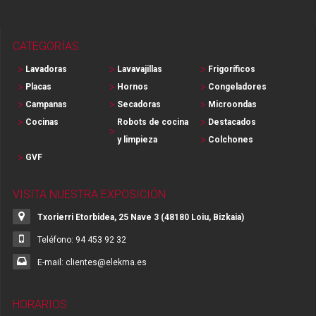
CATEGORÍAS
Lavadoras
Lavavajillas
Frigoríficos
Placas
Hornos
Congeladores
Campanas
Secadoras
Microondas
Cocinas
Robots de cocina
Destacados
y limpieza
Colchones
GVF
VISITA NUESTRA EXPOSICIÓN
Txorierri Etorbidea, 25 Nave 3 (48180 Loiu, Bizkaia)
Teléfono: 94 453 92 32
E-mail: clientes@elekma.es
HORARIOS