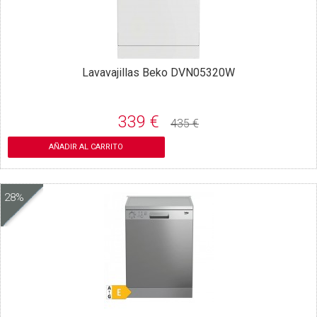
Lavavajillas Beko DVN05320W
339 €
435 €
AÑADIR AL CARRITO
28%