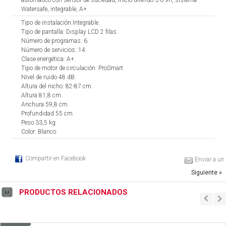
automatico con sensor de suciedad, inicio diferido 3-6-9h, sistema
Watersafe, integrable, A+
Tipo de instalación:Integrable.
Tipo de pantalla: Dısplay LCD 2 filas.
Número de programas: 6.
Número de servicios: 14.
Clase energética: A+.
Tipo de motor de circulación: ProSmart.
Nivel de ruido 48 dB.
Altura del nicho: 82-87 cm.
Altura 81,8 cm.
Anchura 59,8 cm.
Profundidad 55 cm.
Peso 33,5 kg.
Color: Blanco.
Compartir en Facebook
Enviar a un
Siguiente »
PRODUCTOS RELACIONADOS