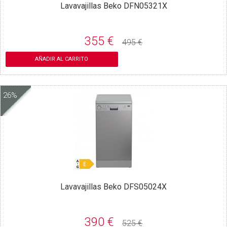
Lavavajillas Beko DFN05321X
355 €
495 €
AÑADIR AL CARRITO
26%
Lavavajillas Beko DFS05024X
390 €
525 €