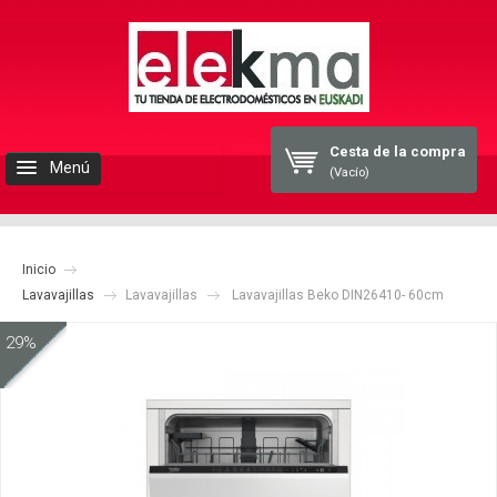
Cesta de la compra
Menú
(Vacío)
INICIO
Inicio
ELEKMA
Lavavajillas
Lavavajillas
Lavavajillas Beko DIN26410- 60cm
ELECTRODOMESTICOS
29%
BLOG
CONTACTO