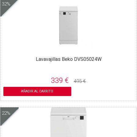
32%
Lavavajillas Beko DVS05024W
339 €
495 €
AÑADIR AL CARRITO
22%