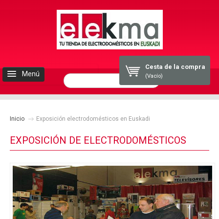
Cesta de la compra
Menú
(Vacío)
INICIO
Inicio
ELEKMA
Exposición electrodomésticos en Euskadi
EXPOSICIÓN DE ELECTRODOMÉSTICOS
ELECTRODOMESTICOS
BLOG
CONTACTO