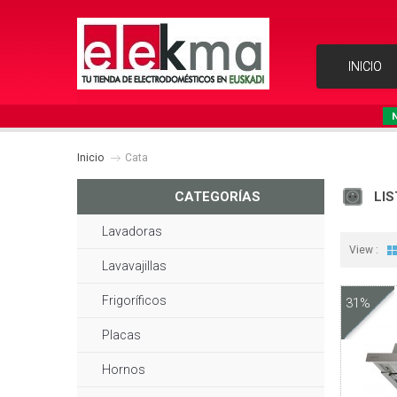
INICIO
Inicio
Cata
CATEGORÍAS
LI
Lavadoras
View :
Lavavajillas
Frigoríficos
31%
Placas
Hornos