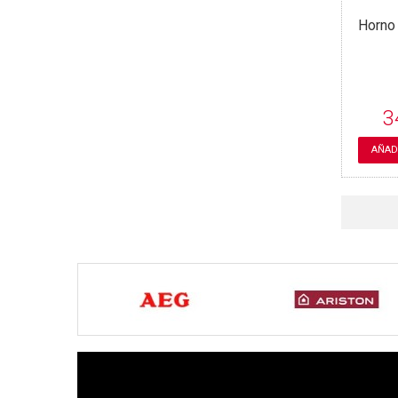
Horno
3
AÑAD