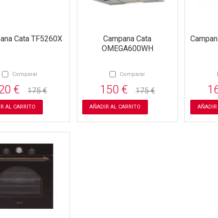
ana Cata TF5260X
Campana Cata
Campan
OMEGA600WH
Comparar
Comparar
20 €
150 €
1
175 €
175 €
R AL CARRITO
AÑADIR AL CARRITO
AÑADIR