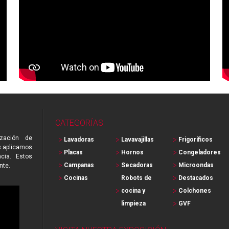
CATEGORÍAS
zación de
Lavadoras
Lavavajillas
Frigoríficos
s aplicamos
Placas
Hornos
Congeladores
cia. Estos
Campanas
Secadoras
Microondas
nte.
Cocinas
Robots de
Destacados
cocina y
Colchones
limpieza
GVF