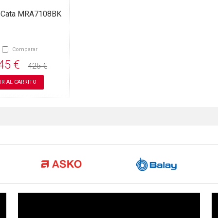
 Cata MRA7108BK
Comparar
45 €
425 €
IR AL CARRITO