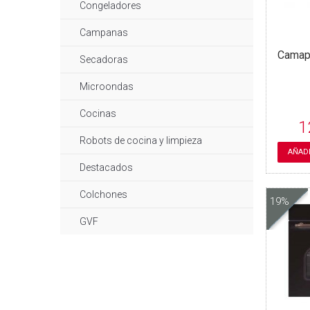
Congeladores
Campanas
Camap
Secadoras
Microondas
Cocinas
1
Robots de cocina y limpieza
AÑADI
Destacados
Colchones
19%
GVF