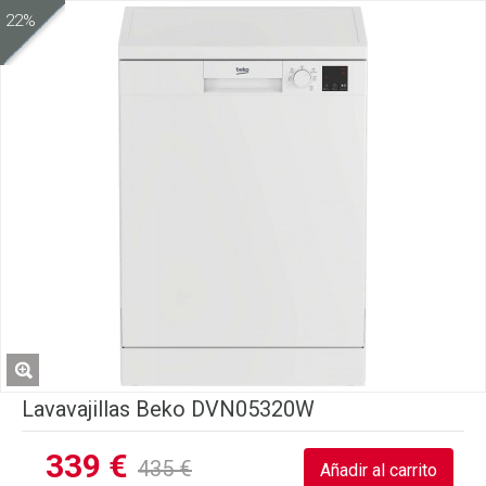
22%
Lavavajillas Beko DVN05320W
339 €
435 €