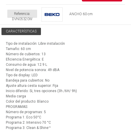
Referencia:
ANCHO 60 cm
DVN05320W
CARACTERÍSTICAS
Tipo de instalación: Libre instalación
Tamaño: 60 cm
Número de cubiertos: 13
Eficiencia Energética: E
Consumo de agua: 12.9 L
Nivel de potencia sonora: 49 dBA
Tipo de display: LED
Bandeja para cubiertos: No
Ajuste altura cesta superior: Fija
Inicio diferido: Si, tres opciones (3h /6H/ 9h)
Media carga
Color del producto: Blanco
PROGRAMAS:
Número de programas: 5
Programa 1: Eco 50°C
Programa 2: Intensivo 70 °C
Programa 3: Clean & Shine™