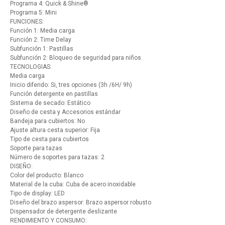
Programa 4: Quick & Shine®
Programa 5: Mini
FUNCIONES:
Función 1: Media carga
Función 2: Time Delay
Subfunción 1: Pastillas
Subfunción 2: Bloqueo de seguridad para niños
TECNOLOGIAS:
Media carga
Inicio diferido: Si, tres opciones (3h /6H/ 9h)
Función detergente en pastillas
Sistema de secado: Estático
Diseño de cesta y Accesorios estándar
Bandeja para cubiertos: No
Ajuste altura cesta superior: Fija
Tipo de cesta para cubiertos
Soporte para tazas
Número de soportes para tazas: 2
DISEÑO:
Color del producto: Blanco
Material de la cuba: Cuba de acero inoxidable
Tipo de display: LED
Diseño del brazo aspersor: Brazo aspersor robusto
Dispensador de detergente deslizante
RENDIMIENTO Y CONSUMO: