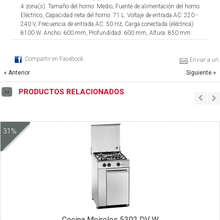
4 zona(s). Tamaño del horno: Medio, Fuente de alimentación del horno:
Eléctrico, Capacidad neta del horno: 71 L. Voltaje de entrada AC: 220 -
240 V, Frecuencia de entrada AC: 50 Hz, Carga conectada (eléctrica):
8100 W. Ancho: 600 mm, Profundidad: 600 mm, Altura: 850 mm
Compartir en Facebook
Enviar a un
« Anterior
Siguiente »
PRODUCTOS RELACIONADOS
31%
Cocina Meireles 5302 DV W