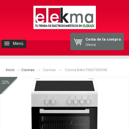
Cesta de la compra
Menú
(Vacío)
INICIO
Inicio
ELEKMA
Cocinas
Cocinas
Cocina Beko FSS67000GW
20%
ELECTRODOMESTICOS
BLOG
CONTACTO