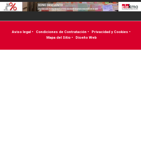
Aviso legal
•
Condiciones de Contratación
•
Privacidad y Cookies
•
Mapa del Sitio
•
Diseño Web