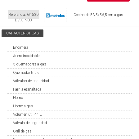
Referencia:
G1530
Cocina de 53,5x56,5 cm a gas
DV X INOX
CARACTERÍSTICAS
Encimera
Acero inoxidable
3 quemadores a gas
Quemador triple
Válvulas de seguridad
Parrila esmaltada
Horno
Horno a gas
Volumen útil 44 L
Válvula de seguridad
Grill de gas