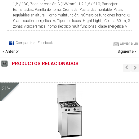
1,8 / 180; Zona de cocción 3 (kW/mm): 1,2-1,6 / 210; Bandejas:
Esmaltadas; Parrilla de horno: Cromada; Puerta desmontable; Patas
regulables en altura; Horno multifunción; Número de funciones horno: 6;
Clasificación energética: A; Tipos de focos: Hight Light;; Cocina 60cm, 3
zonas vitroceramica, horno electrico multifunciones, clase energetica A
Compartir en Facebook
Enviar a un
« Anterior
Siguiente »
PRODUCTOS RELACIONADOS
31%