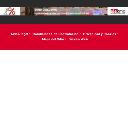
Aviso legal
•
Condiciones de Contratación
•
Privacidad y Cookies
•
Mapa del Sitio
•
Diseño Web