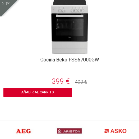
20%
Cocina Beko FSS67000GW
399 €
499 €
AÑADIR AL CARRITO