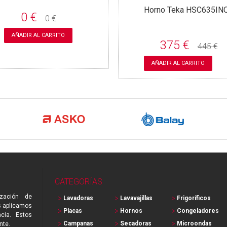
Horno Teka HSC635IN
0 €
0 €
AÑADIR AL CARRITO
375 €
445 €
AÑADIR AL CARRITO
CATEGORÍAS
zación de
Lavadoras
Lavavajillas
Frigoríficos
s aplicamos
Placas
Hornos
Congeladores
cia. Estos
Campanas
Secadoras
Microondas
nte.