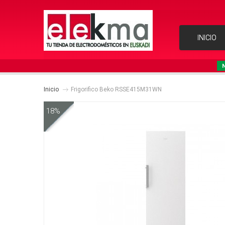
INICIO
Inicio
Frigorifico Beko RSSE415M31WN
18%