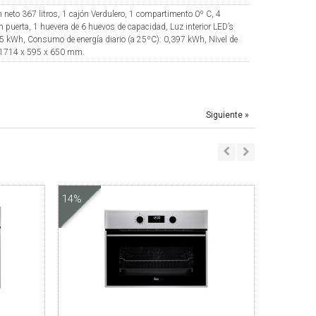
 neto 367 litros, 1 cajón Verdulero, 1 compartimento 0º C, 4
n puerta, 1 huevera de 6 huevos de capacidad, Luz interior LED’s
5 kWh, Consumo de energía diario (a 25ºC): 0,397 kWh, Nivel de
: 1714 x 595 x 650 mm.
Siguiente »
14%