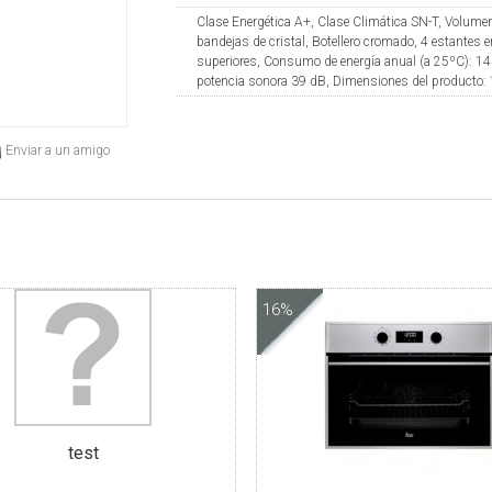
Clase Energética A+, Clase Climática SN-T, Volumen
bandejas de cristal, Botellero cromado, 4 estantes e
superiores, Consumo de energía anual (a 25ºC): 14
potencia sonora 39 dB, Dimensiones del producto
Enviar a un amigo
16%
test