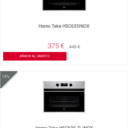
Horno Teka HSC635INOX
375 €
445 €
AÑADIR AL CARRITO
14%