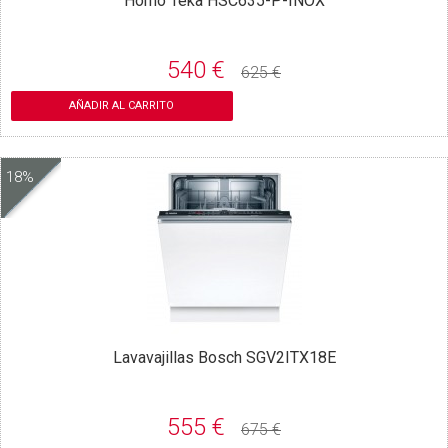
Horno Teka HSC635-P-INOX
540 €
625 €
AÑADIR AL CARRITO
18%
Lavavajillas Bosch SGV2ITX18E
555 €
675 €