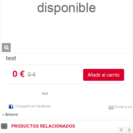
test
0 €
0 €
test
Compartir en Facebook
Enviar a un
« Anterior
PRODUCTOS RELACIONADOS