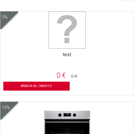
0%
test
0 €
0 €
AÑADIR AL CARRITO
16%