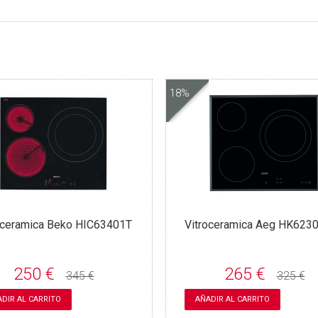
18%
oceramica Beko HIC63401T
Vitroceramica Aeg HK623
250 €
265 €
345 €
325 €
DIR AL CARRITO
AÑADIR AL CARRITO