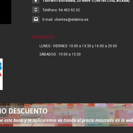
Txorierri Etorbidea, 25 Nave 3 (48180 Loiu, Bizkaia)
Teléfono: 94 453 92 32
E-mail: clientes@elekma.es
HORARIOS
LUNES - VIERNES: 10:00 a 13:30 y 16:00 a 20:00
SÁBADOS : 10:00 a 13:30