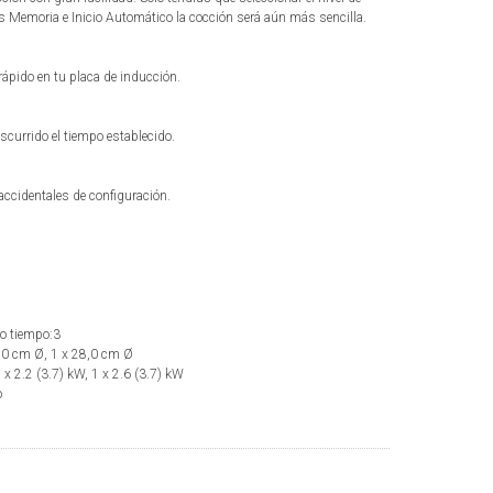
s Memoria e Inicio Automático la cocción será aún más sencilla.
ápido en tu placa de inducción.
scurrido el tiempo establecido.
ccidentales de configuración.
o tiempo:3
,0 cm Ø, 1 x 28,0 cm Ø
 x 2.2 (3.7) kW, 1 x 2.6 (3.7) kW
o