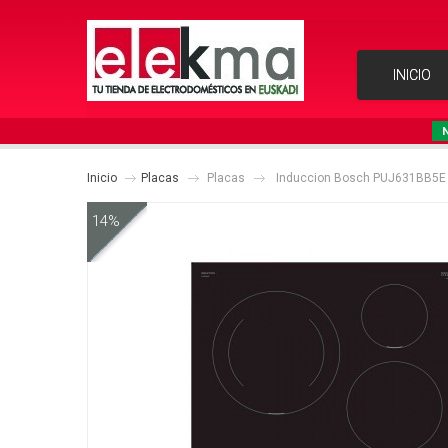
INICIO
Inicio
Placas
Placas
Induccion Bosch PUJ631BB5E
14%