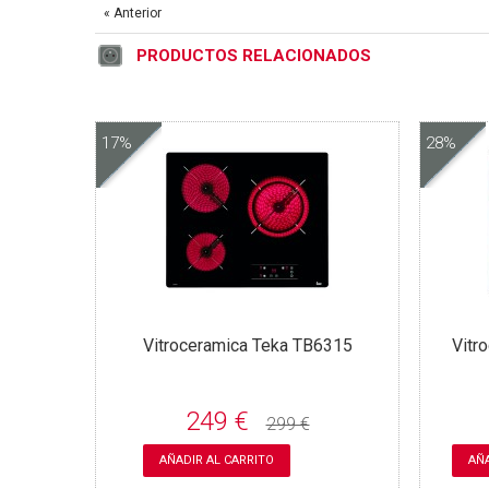
« Anterior
PRODUCTOS RELACIONADOS
17%
28%
Vitroceramica Teka TB6315
Vitr
249 €
299 €
AÑADIR AL CARRITO
AÑA