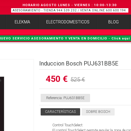
HORARIO AGOSTO LUNES - VIERNES
:
10:00-13:30
ASESORAMIENTO - TIENDA 944 539 232 / VENTA ONLINE 600 600 194
ELEKMA
ELECTRODOMESTICOS
BLOG
NUEVO SERVICIO ASESORAMIENTO Y VENTA EN DOMICILIO - Click aquí 
Induccion Bosch PUJ631BB5E
450 €
525 €
Referencia:
PUJ631BB5E
CARACTERÍSTICAS
SOBRE BOSCH
Control TouchSelect:
El control TouchSelect permite regular la zona de coc