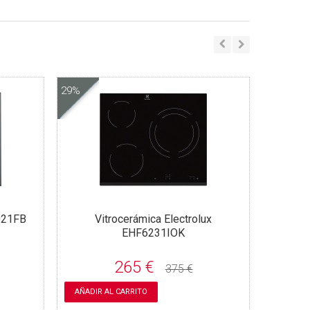
29%
021FB
Vitrocerámica Electrolux
EHF6231IOK
265 €
375 €
AÑADIR AL CARRITO