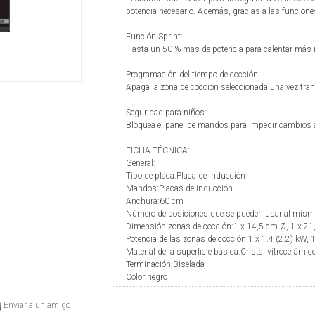
potencia necesario. Además, gracias a las funcione
Función Sprint:
Hasta un 50 % más de potencia para calentar más r
Programación del tiempo de cocción:
Apaga la zona de cocción seleccionada una vez tran
Seguridad para niños:
Bloquea el panel de mandos para impedir cambios a
FICHA TÉCNICA:
General:
Tipo de placa:Placa de inducción
Mandos:Placas de inducción
Anchura:60 cm
Número de posiciones que se pueden usar al mism
Dimensión zonas de cocción:1 x 14,5 cm Ø, 1 x 21
Potencia de las zonas de cocción:1 x 1.4 (2.2) kW, 1
Material de la superficie básica:Cristal vitrocerámic
Terminación:Biselada
Color:negro
Enviar a un amigo