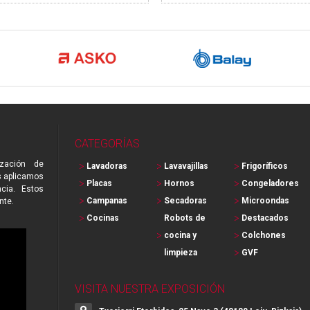
CATEGORÍAS
zación de
Lavadoras
Lavavajillas
Frigoríficos
s aplicamos
Placas
Hornos
Congeladores
cia. Estos
Campanas
Secadoras
Microondas
nte.
Cocinas
Robots de
Destacados
cocina y
Colchones
limpieza
GVF
VISITA NUESTRA EXPOSICIÓN