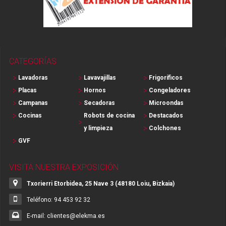
CATEGORÍAS
Lavadoras
Lavavajillas
Frigoríficos
Placas
Hornos
Congeladores
Campanas
Secadoras
Microondas
Cocinas
Robots de cocina
Destacados
y limpieza
Colchones
GVF
VISITA NUESTRA EXPOSICIÓN
Txorierri Etorbidea, 25 Nave 3 (48180 Loiu, Bizkaia)
Teléfono: 94 453 92 32
E-mail: clientes@elekma.es