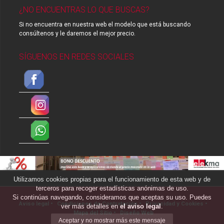
¿NO ENCUENTRAS LO QUE BUSCAS?
Si no encuentra en nuestra web el modelo que está buscando
consúltenos y le daremos el mejor precio.
SÍGUENOS EN REDES SOCIALES
Utilizamos cookies propias para el funcionamiento de esta web y de
terceros para recoger estadísticas anónimas de uso.
Si continúas navegando, consideramos que aceptas su uso. Puedes
Aviso legal
•
Condiciones de Contratación
•
Privacidad y Cookies
•
ver más detalles en
el aviso legal
.
Mapa del Sitio
•
Diseño Web