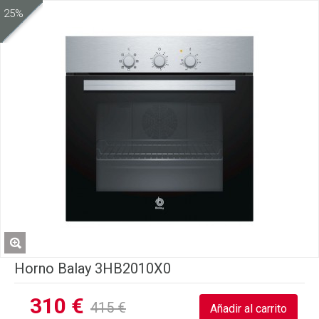
25%
Horno Balay 3HB2010X0
310 €
415 €