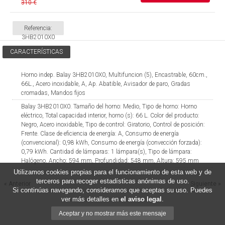
310 €
Referencia:
3HB2010X0
CARACTERÍSTICAS
Horno indep. Balay 3HB2010X0, Multifuncion (5), Encastrable, 60cm.,
66L., Acero inoxidable, A, Ap. Abatible, Avisador de paro, Gradas
cromadas, Mandos fijos
Balay 3HB2010X0. Tamaño del horno: Medio, Tipo de horno: Horno
eléctrico, Total capacidad interior, horno (s): 66 L. Color del producto:
Negro, Acero inoxidable, Tipo de control: Giratorio, Control de posición:
Frente. Clase de eficiencia de energía: A, Consumo de energía
(convencional): 0,98 kWh, Consumo de energía (convección forzada):
0,79 kWh. Cantidad de lámparas: 1 lámpara(s), Tipo de lámpara:
Halógeno. Ancho: 594 mm, Profundidad: 548 mm, Altura: 595 mm
Utilizamos cookies propias para el funcionamiento de esta web y de
terceros para recoger estadísticas anónimas de uso.
« Anterior
Siguiente »
Si continúas navegando, consideramos que aceptas su uso. Puedes
ver más detalles en
el aviso legal
.