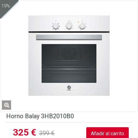
19%
Horno Balay 3HB2010B0
325 €
399 €