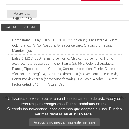
Referencia:
3HB2010B0
CARACTERÍSTICAS
Horno indep. Balay 3HB2010B0, Multifuncion (5), Encastrable, 60cm.,
66L., Blanco, A, Ap. Abatible, Avisador de paro, Gradas cromadas,
Mandos fijos
Balay 3HB2010B0. Tamaño del horno: Medio, Tipo de horno: Horno
eléctrico, Total capacidad interior, horno (s): 66 L. Color del producto:
Blanco, Tipo de control: Giratorio, Control de posición: Frente. Clase de
eficiencia de energía: A, Consumo de energía (convencional): 0,98 kWh,
Consumo de energía (convección forzada): 0,79 kWh. Ancho: 594 mm,
Profundidad: 548 mm, Altura: 595 mm
« Anterior
Siguiente »
Utilizamos cookies propias para el funcionamiento de esta web y de
terceros para recoger estadísticas anónimas de uso.
Si continúas navegando, consideramos que aceptas su uso. Puedes
ver más detalles en
el aviso legal
.