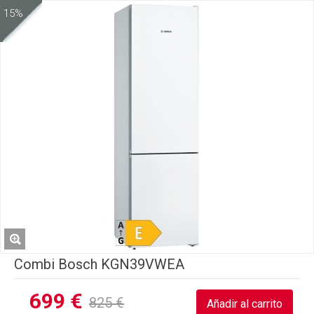
15%
Combi Bosch KGN39VWEA
699 €
825 €