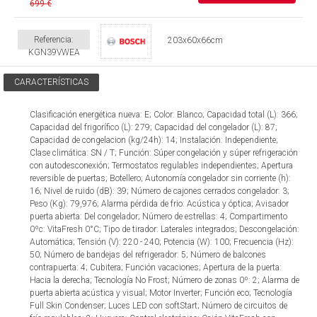
699 €
Referencia:
203x60x66cm
KGN39VWEA
CARACTERÍSTICAS
Clasificación energética nueva: E; Color: Blanco; Capacidad total (L): 366;
Capacidad del frigorífico (L): 279; Capacidad del congelador (L): 87;
Capacidad de congelacion (kg/24h): 14; Instalación: Independiente;
Clase climática: SN / T; Función: Súper congelación y súper refrigeración
con autodesconexión; Termostatos regulables independientes; Apertura
reversible de puertas; Botellero; Autonomía congelador sin corriente (h):
16; Nivel de ruido (dB): 39; Número de cajones cerrados congelador: 3;
Peso (Kg): 79,976; Alarma pérdida de frio: Acústica y óptica; Avisador
puerta abierta: Del congelador; Número de estrellas: 4; Compartimento
0ºc: VitaFresh 0°C; Tipo de tirador: Laterales integrados; Descongelación:
Automática; Tensión (V): 220 - 240; Potencia (W): 100; Frecuencia (Hz):
50; Número de bandejas del refrigerador: 5; Número de balcones
contrapuerta: 4; Cubitera; Función vacaciones; Apertura de la puerta:
Hacia la derecha; Tecnología No Frost; Número de zonas 0º: 2; Alarma de
puerta abierta acústica y visual; Motor Inverter; Función eco; Tecnología
Full Skin Condenser; Luces LED con softStart; Número de circuitos de