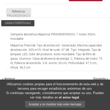
Referencia:
PIRAMIDE90INOX
CARACTERÍSTICAS
Campana decorativa Mepamsa PIRAMIDE90INOX, 1 motor, 90cm,
Inoxidable
Mepamsa Piramide. Tipo de extracción: Canalizado, Máxima capacidad
de extracción: 400 m³/h, Nivel de ruido: 67 dB. Tipo: Integrado, Tipo de
lámpara: LED, Color del producto: Acero inoxidable. Tipo de filtro de
grasa: Aluminio. Clase de eficiencia de energía: C, Potencia del motor: 75
W, Potencia de bombilla: 3 W. Ancho: 90 cm, Profundidad: 47,5 cm,
Altura: 58,5 cm
« Anterior
Siguiente »
Utilizamos cookies propias para el funcionamiento de esta web y de
terceros para recoger estadísticas anónimas de uso.
Si continúas navegando, consideramos que aceptas su uso. Puedes
ver más detalles en
el aviso legal
.